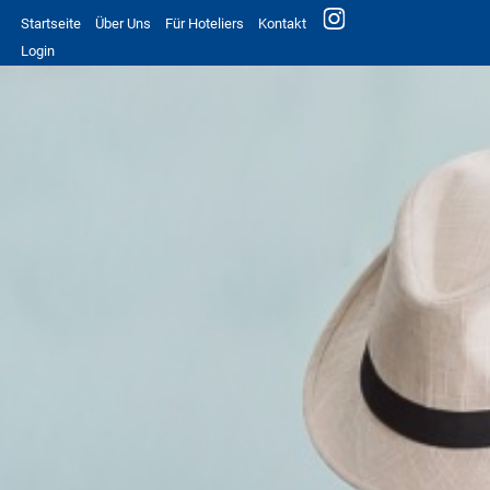
Startseite
Über Uns
Für Hoteliers
Kontakt
Login