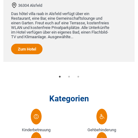
82493 Elmau
Welcome to the Schloss 
 Alsfeld verfügt über ein
, eine Gemeinschaftslounge und
100 km südlich von Münc
uch auf eine Terrasse, kostenfreies
In einem weiten & geschü
Privatparkplätze. Alle Unterkünfte
Alpen.
r ein eigenes Bad, einen Flachbild-
Der Atem der Berge. Der
Ausgewählte...
Stille.
Rauschende Gebirgsbäche
Freiheit & Zeitl...
Zum Hotel
Kategorien
Kinderbetreuung
Gehbehinderung