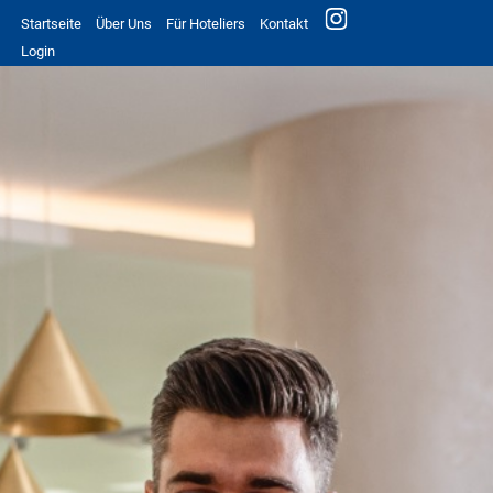
Startseite
Über Uns
Für Hoteliers
Kontakt
Login