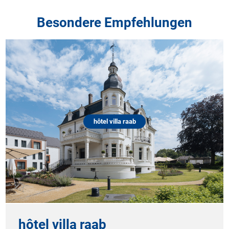
Besondere Empfehlungen
Schloss Elmau Luxu
hôtel villa raab
Schloss Elm
Retreat & C
 raab