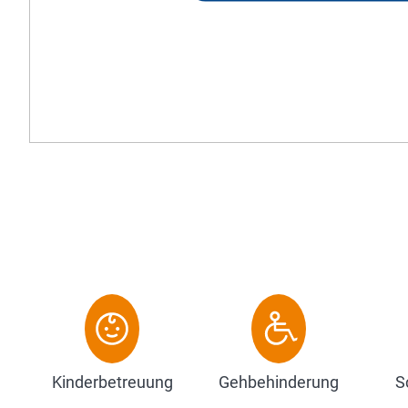
aus hochwertigen - vorzugweise heimischen 
internationale Köstlichkeiten zu. Unser...
Zum Hotel
Kinderbetreuung
Gehbehinderung
S