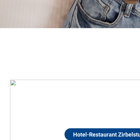
Hotel-Restaurant Zirb
90455 Nürnberg-Worzeldorf
Die Zirbelstube ist ein kleines Restaurant-Hot
abwechslungsreicher, kreativer Küche und Zim
sind, wie ihre Gäste... In der Küche bereitet 