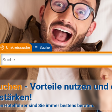
Umkreissuche
Suche
uchen
- Vorteile nutzen und 
stärken!
n Hotelführer sind Sie immer bestens beraten.