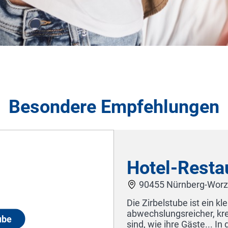
Besondere Empfehlungen
elstube
el mit
mern, die so individuell
IN
Sebastian Kunkel für Sie