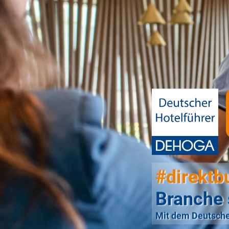
#direktb
Branche 
Mit dem Deutsche