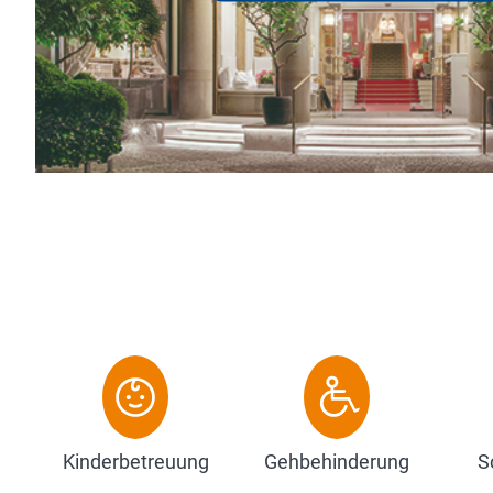
esonderen Zauber unseres privat
eiht ihm seinen ei...
Kinderbetreuung
Gehbehinderung
S