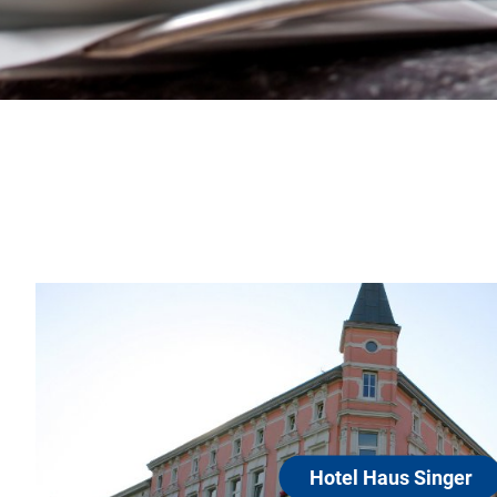
Hotel Haus Si
19322 Wittenberge
Zentrale Lage mit viel Ruhe.
Zwei Minuten Fußweg zur Ha
und Festspielhaus, sieben 