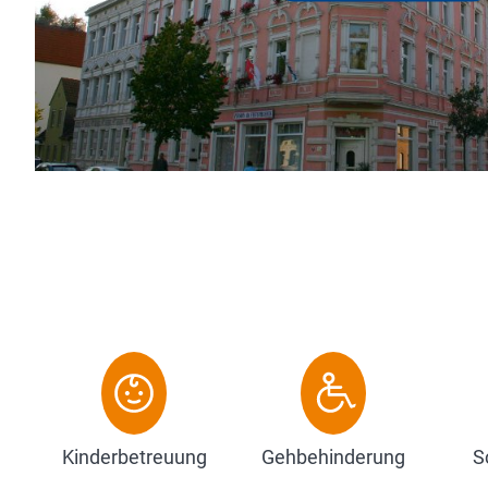
Altstadt bzw. bis an die Elb
"Am Festspielhaus" befindet
Zentrum...
Zum Hotel
Kinderbetreuung
Gehbehinderung
S