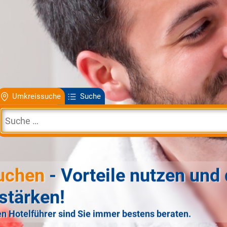
Umkreissuche
Suche
uchen
- Vorteile nutzen und 
stärken!
n Hotelführer sind Sie immer bestens beraten.