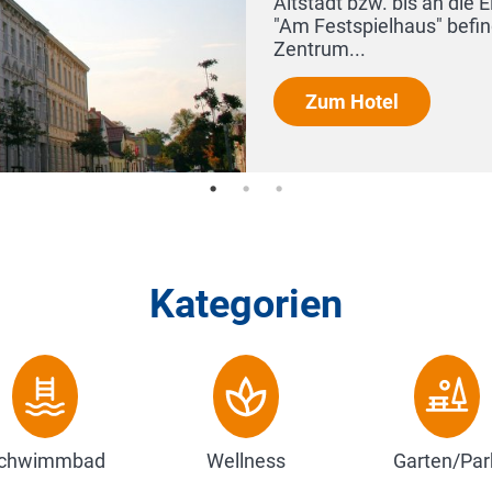
e mit ihrem Sportboothafen - die Pension
 sich im wahrsten Sinne des Wortes im
Kategorien
chwimmbad
Wellness
Garten/Par