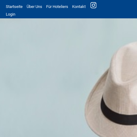
Startseite
Über Uns
Für Hoteliers
Kontakt
Login