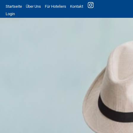
Startseite
Über Uns
Für Hoteliers
Kontakt
Login