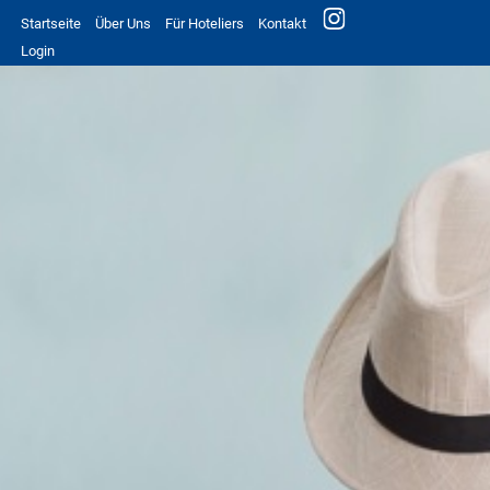
Startseite
Über Uns
Für Hoteliers
Kontakt
Login