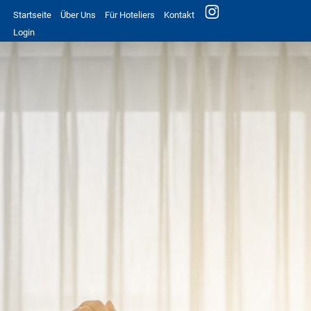
Startseite
Über Uns
Für Hoteliers
Kontakt
Login