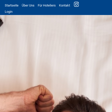
Startseite
Über Uns
Für Hoteliers
Kontakt
Login