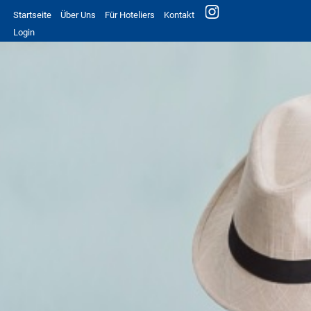
Startseite
Über Uns
Für Hoteliers
Kontakt
Login