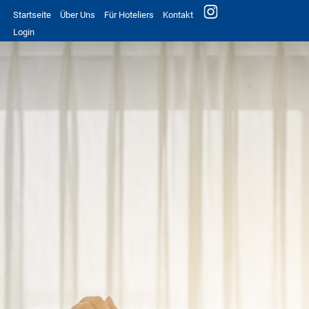
Startseite
Über Uns
Für Hoteliers
Kontakt
Login