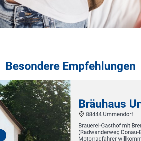
Besondere Empfehlungen
genetz
anbad (1 km),
ergarten. Die