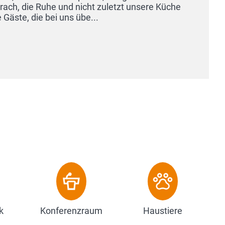
freun
arbei
Z
k
Konferenzraum
Haustiere