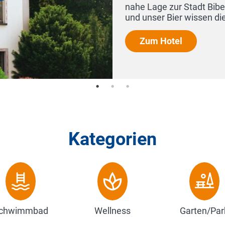
etzt unsere Küche
Kategorien
chwimmbad
Wellness
Garten/Par