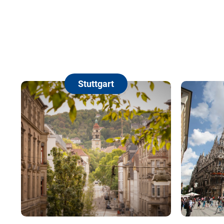
Stuttgart
München