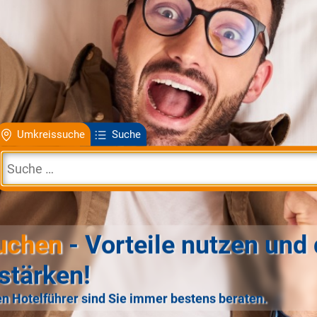
Umkreissuche
Suche
uchen
- Vorteile nutzen und 
stärken!
n Hotelführer sind Sie immer bestens beraten.