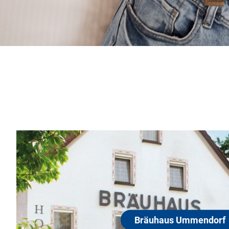
Bräuhaus Ummendorf
88444 Ummendorf
Brauerei-Gasthof mit Brennerei, Rad- und Wanderwe
(Radwanderweg Donau-Bodensee), Thermalbad Jorad
Motorradfahrer willkommen, Wohnmobilstellplätze, Bi