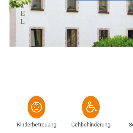
nahe Lage zur Stadt Biberach, die Ruhe und nicht zul
und unser Bier wissen die Gäste, die bei uns übe...
Zum Hotel
Kinderbetreuung
Gehbehinderung
S