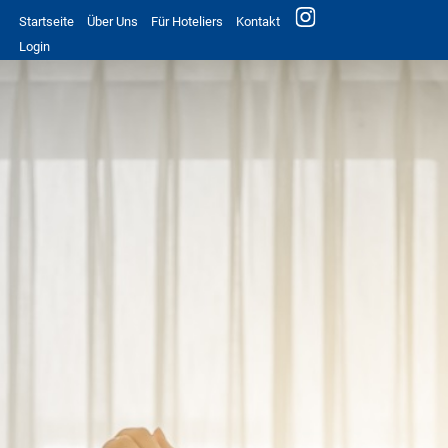
Startseite
Über Uns
Für Hoteliers
Kontakt
Login