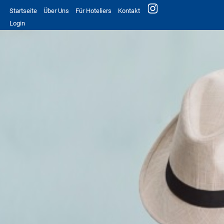
Startseite
Über Uns
Für Hoteliers
Kontakt
Login