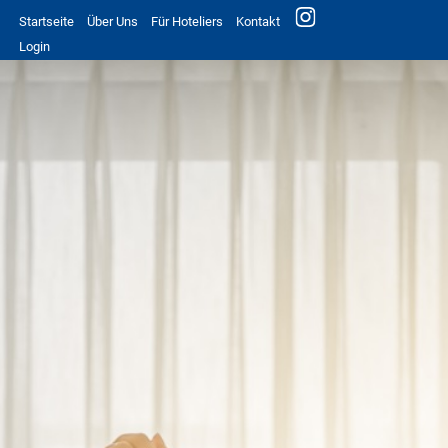
Startseite
Über Uns
Für Hoteliers
Kontakt
Login