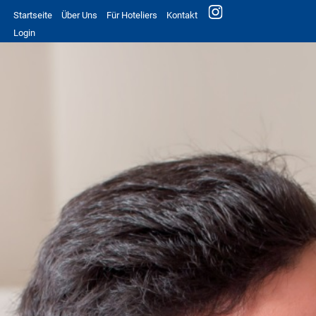
Startseite
Über Uns
Für Hoteliers
Kontakt
Login