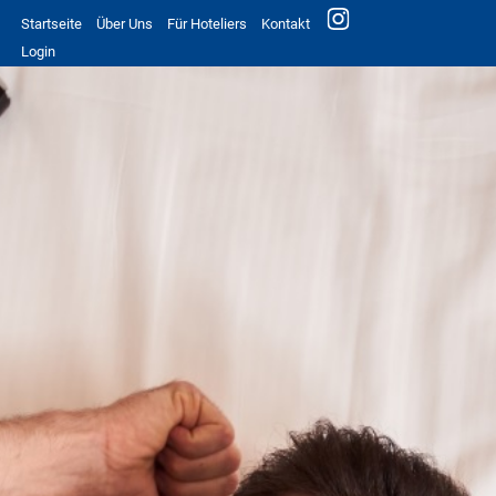
Startseite
Über Uns
Für Hoteliers
Kontakt
Login