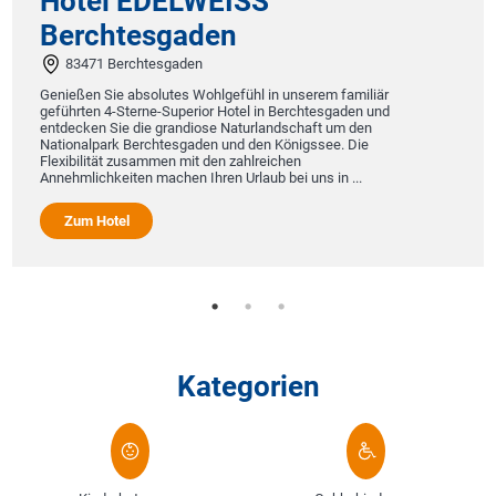
Hotel EDELWEISS
Berchtesgaden
An
dem
Kre
83471 Berchtesgaden
Sal
Genießen Sie absolutes Wohlgefühl in unserem familiär
Ch
geführten 4-Sterne-Superior Hotel in Berchtesgaden und
sic
entdecken Sie die grandiose Naturlandschaft um den
Nationalpark Berchtesgaden und den Königssee. Die
Flexibilität zusammen mit den zahlreichen
Annehmlichkeiten machen Ihren Urlaub bei uns in ...
Zum Hotel
Kategorien