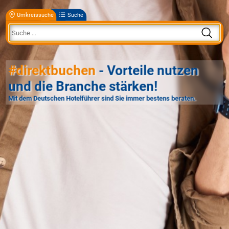
Umkreissuche
Suche
#direktbuchen
- Vorteile nutzen
und die Branche stärken!
Mit dem Deutschen Hotelführer sind Sie immer bestens beraten.