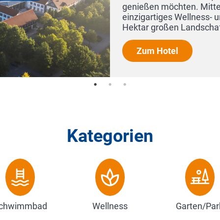
genießen möchten. Mitten in Ostwe
einzigartiges Wellness- und Gesun
Hektar großen Landschaftsparks, de
Zum Hotel
Kategorien
chwimmbad
Wellness
Garten/Par