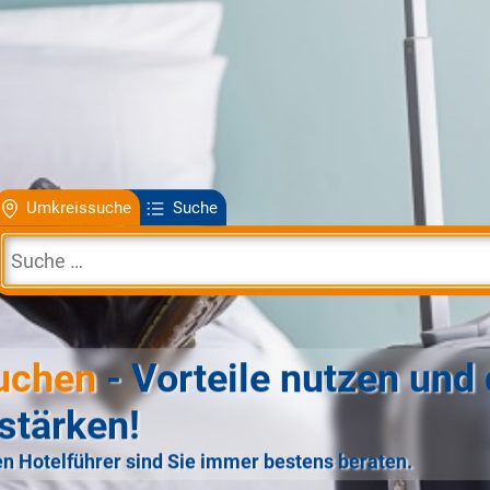
Umkreissuche
Suche
uchen
- Vorteile nutzen und 
stärken!
n Hotelführer sind Sie immer bestens beraten.