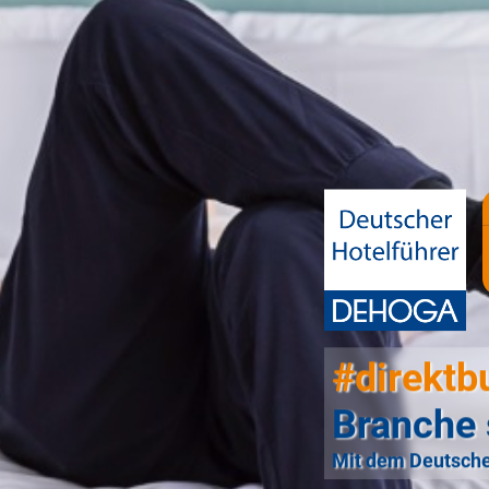
#direktb
Branche 
Mit dem Deutsche