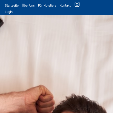
Startseite
Über Uns
Für Hoteliers
Kontakt
Login