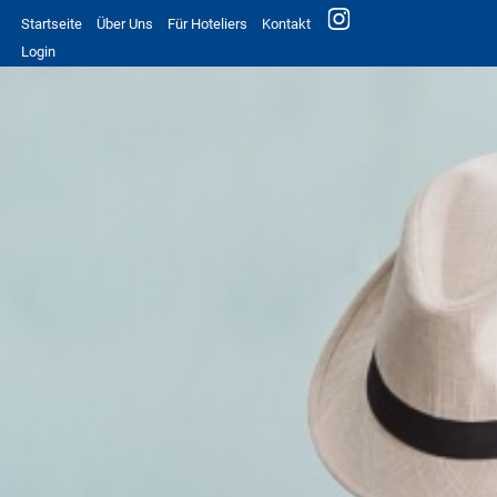
Startseite
Über Uns
Für Hoteliers
Kontakt
Login