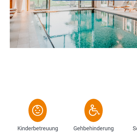
e, großzügiges Spa mit Schwimmbad, Saunen,
sagen, Kosmetik, den Bad Gögginger Heilmitteln,
und Naturmoor und die Besonderheit: Anwendungen
Kinderbetreuung
Gehbehinderung
S