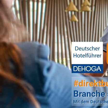
#direktb
Branche 
Mit dem Deutsche