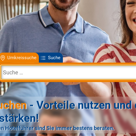
Umkreissuche
Suche
uchen
- Vorteile nutzen und 
stärken!
n Hotelführer sind Sie immer bestens beraten.