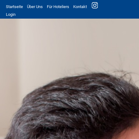
Startseite
Über Uns
Für Hoteliers
Kontakt
Login