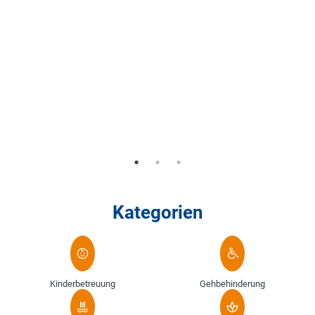
Z
d
u
Z
G
m
Kategorien
Kinderbetreuung
Gehbehinderung