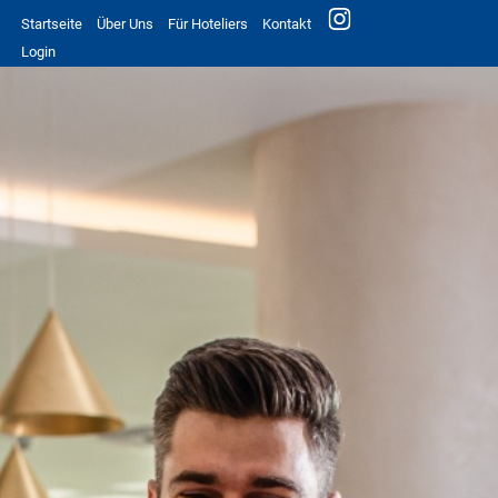
Startseite
Über Uns
Für Hoteliers
Kontakt
Login