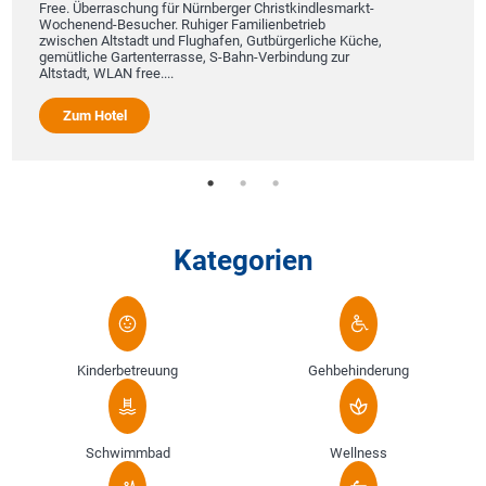
e. Überraschung für Nürnberger Christkindlesmarkt-
region
chenend-Besucher. Ruhiger Familienbetrieb
Erholu
schen Altstadt und Flughafen, Gutbürgerliche Küche,
wildro
ütliche Gartenterrasse, S-Bahn-Verbindung zur
Haus ei
stadt, WLAN free....
un...
Zum Hotel
Zu
Kategorien
Kinderbetreuung
Gehbehinderung
Schwimmbad
Wellness