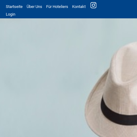
Startseite
Über Uns
Für Hoteliers
Kontakt
Login