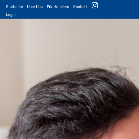
Startseite
Über Uns
Für Hoteliers
Kontakt
Login