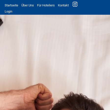
Startseite
Über Uns
Für Hoteliers
Kontakt
Login