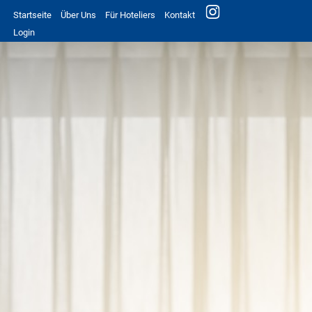
Startseite
Über Uns
Für Hoteliers
Kontakt
Login