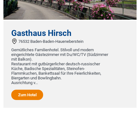
asthaus Hirsch
76532 Baden-Baden-Haueneberstein
ütliches Familienhotel. Stilvoll und modern
ngerichtete Gästezimmer mit Du/WC/TV (Südzimmer
 Balkon).
taurant mit gutbürgerlicher deutsch-russischer
he, Badische Spezialitäten, Steinofen-
mmkuchen, Bankettsaal für Ihre Feierlichkeiten,
rgarten und Bowlingbahn.
richtung v...
Zum Hotel