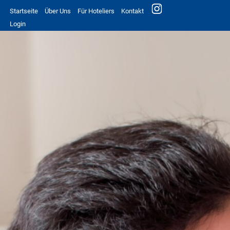
Startseite
Über Uns
Für Hoteliers
Kontakt
Login