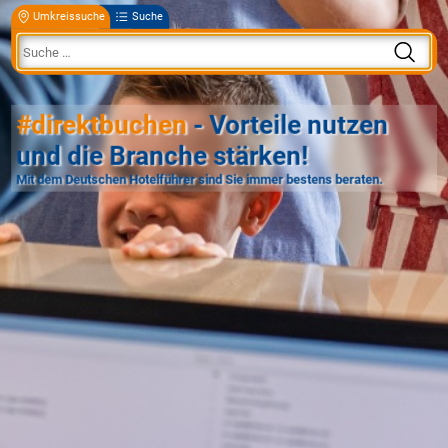
Umkreissuche
Suche
#direktbuchen
- Vorteile nutzen
und die Branche stärken!
Mit dem Deutschen Hotelführer sind Sie immer bestens beraten.