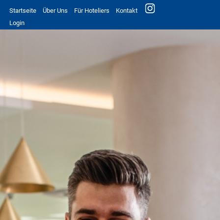
Startseite
Über Uns
Für Hoteliers
Kontakt
Login