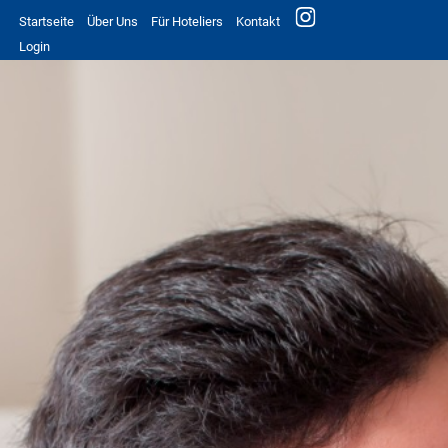
Startseite
Über Uns
Für Hoteliers
Kontakt
Login