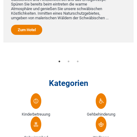
Da
Spüren Sie bereits beim eintreten die warme
Ci
Atmosphäre und genießen Sie unsere schwäbischen
Re
Köstlichkeiten. Inmitten eines Naturschutzgebietes,
Be
umgeben von malerischen Wäldern der Schwäbischen ...
Al
mi
Zum Hotel
in
Kategorien
Kinderbetreuung
Gehbehinderung