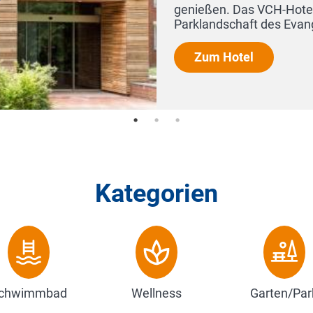
stophorus liegt in der einzigartigen
ischen Johannes...
Kategorien
chwimmbad
Wellness
Garten/Par