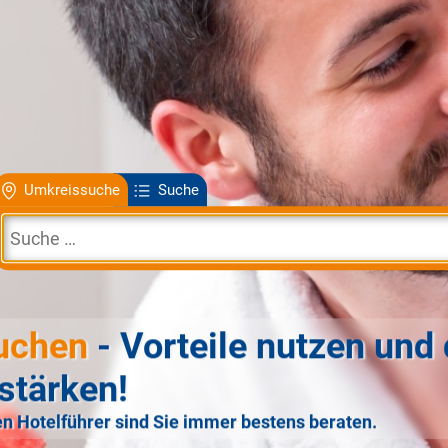
Umkreissuche
Suche
uchen
- Vorteile nutzen und 
stärken!
n Hotelführer sind Sie immer bestens beraten.