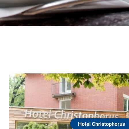
Hotel Christo
13587 Berlin-Spandau
Egal, ob Sie als Urlauber od
kommen, ob Sie Ihren Geburt
wollen: Sie werden die bes