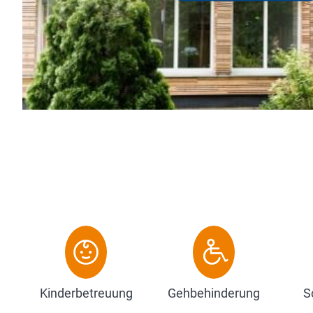
genießen. Das VCH-Hotel Chri
Parklandschaft des Evangel
Zum Hotel
Kinderbetreuung
Gehbehinderung
S