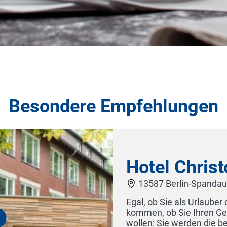
Besondere Empfehlungen
phorus
er als Tagungsteilnehmer nach Berlin
stag oder Ihre Hochzeit bei uns feiern
ondere Atmosphäre rund um unser Haus