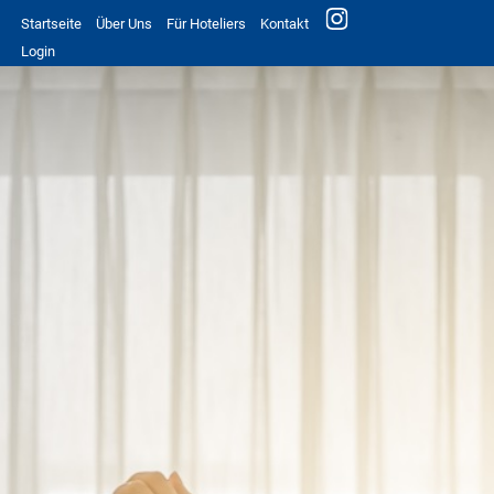
Startseite
Über Uns
Für Hoteliers
Kontakt
Login