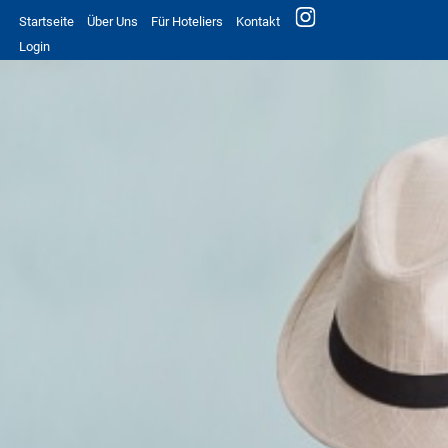
Startseite
Über Uns
Für Hoteliers
Kontakt
Login