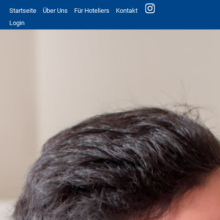
Startseite
Über Uns
Für Hoteliers
Kontakt
Login