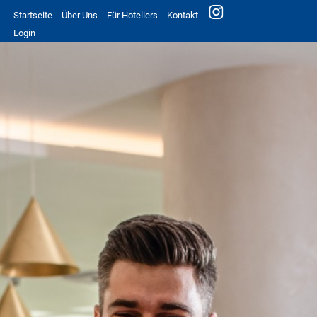
Startseite
Über Uns
Für Hoteliers
Kontakt
Login