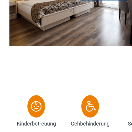
 (eines davon behindertenfreundlich) sind
gemäß ausgestatte...
Kinderbetreuung
Gehbehinderung
S