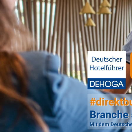
#direktb
Branche 
Mit dem Deutsche