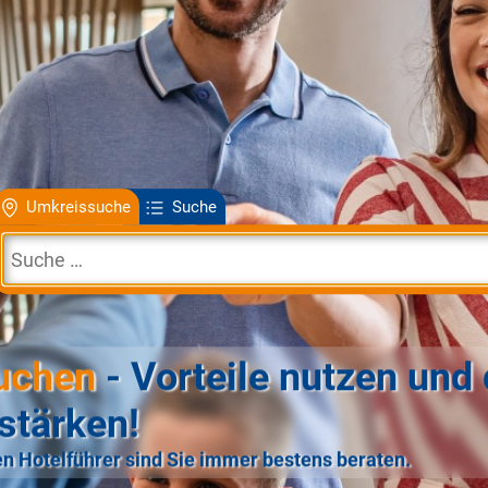
Umkreissuche
Suche
uchen
- Vorteile nutzen und 
stärken!
n Hotelführer sind Sie immer bestens beraten.