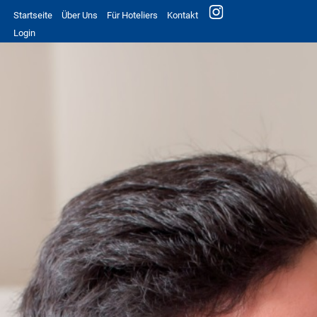
Startseite
Über Uns
Für Hoteliers
Kontakt
Login