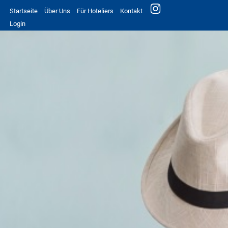
Startseite
Über Uns
Für Hoteliers
Kontakt
Login