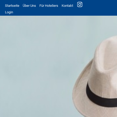
Startseite
Über Uns
Für Hoteliers
Kontakt
Login