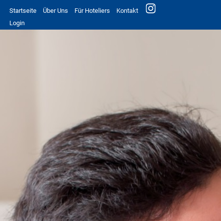
Startseite
Über Uns
Für Hoteliers
Kontakt
Login