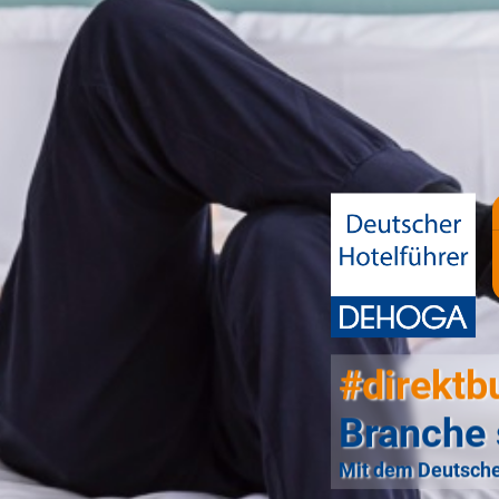
#direktb
Branche 
Mit dem Deutsche