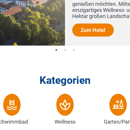
genießen möchten. Mitten in Ostw
einzigartiges Wellness- und Gesu
Hektar großen Landschaftsparks, d
Zum Hotel
Kategorien
chwimmbad
Wellness
Garten/Par