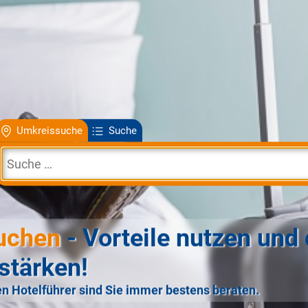
Umkreissuche
Suche
uchen
- Vorteile nutzen und 
stärken!
n Hotelführer sind Sie immer bestens beraten.