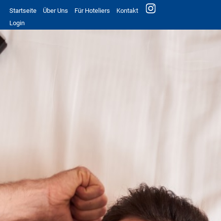
Startseite
Über Uns
Für Hoteliers
Kontakt
Login