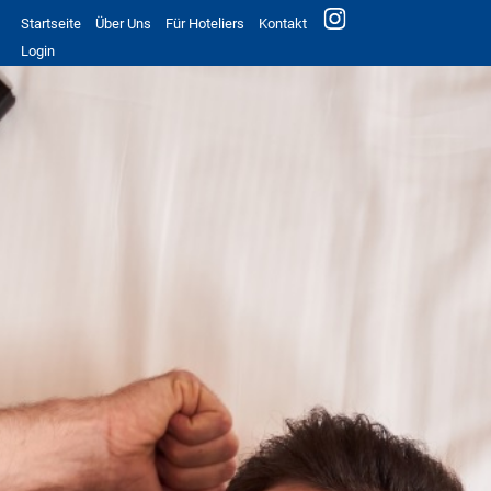
Startseite
Über Uns
Für Hoteliers
Kontakt
Login