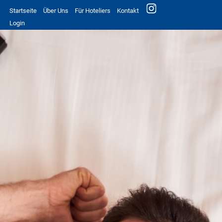
Startseite
Über Uns
Für Hoteliers
Kontakt
Login