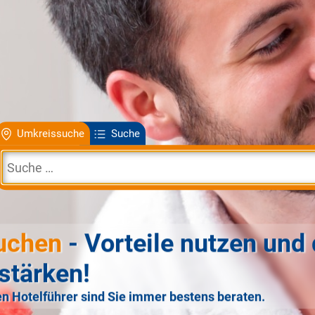
Umkreissuche
Suche
uchen
- Vorteile nutzen und 
stärken!
n Hotelführer sind Sie immer bestens beraten.