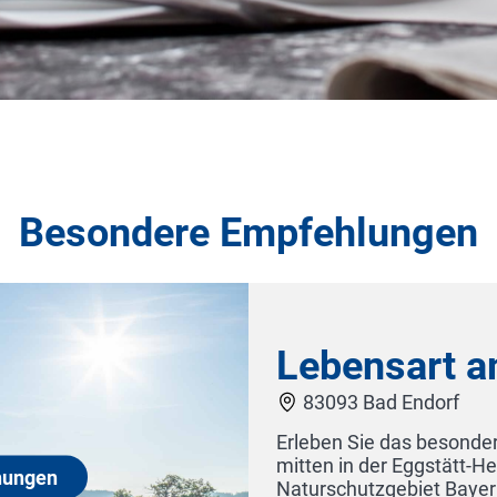
Besondere Empfehlungen
am See Ferienwohnungen
dere Ambiente hochwertiger Ferienwohnungen
-Hemhofer Seenplatte, dem ältesten
rns. Genießen Sie in einem der zwölf