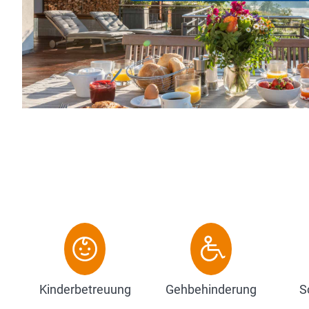
individuell gestalteten
Personen bieten und mo
Zum Hotel
Kinderbetreuung
Gehbehinderung
S