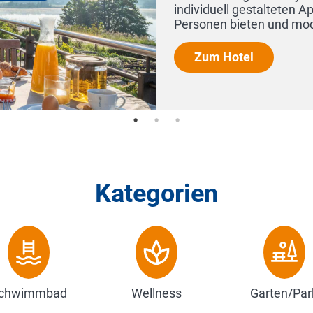
 Appartements, die Raum für eine bis vier
dernsten Komfort mit unmittelbare...
Kategorien
chwimmbad
Wellness
Garten/Par