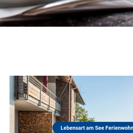
Lebensart 
83093 Bad Endorf
Erleben Sie das beson
mitten in der Eggstätt
hnungen
Naturschutzgebiet Baye