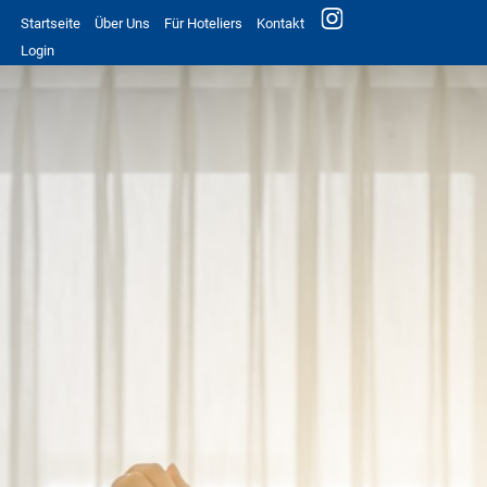
Startseite
Über Uns
Für Hoteliers
Kontakt
Login