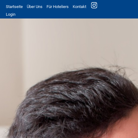
Startseite
Über Uns
Für Hoteliers
Kontakt
Login