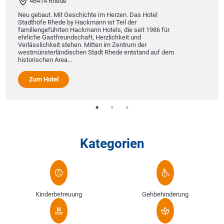
Das Burghotel liegt in der Burgs
Emsstadt Lingen. Hinter der alt
 im Herzen. Das Hotel
denkmalgeschützten Lingener
n ist Teil der
dem Jahre 1888 befindet sich ei
Hotels, die seit 1986 für
besonderem Flair. Unter dem Mot
Herzlichkeit und
Neues Gestalten” haben wir ein 
ten im Zentrum der
dt Rhede entstand auf dem
Zum Hotel
Kategorien
Kinderbetreuung
Gehbehinderung