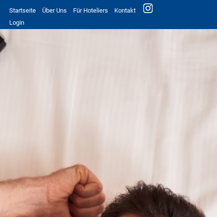
Startseite
Über Uns
Für Hoteliers
Kontakt
Login