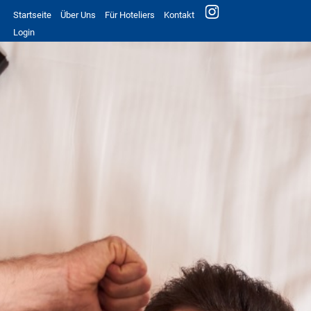
Startseite
Über Uns
Für Hoteliers
Kontakt
Login